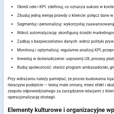
Określ cele i KPI: zdefiniuj, co oznacza sukces w kont
Zbuduj jedną wersję prawdy o kliencie: połącz dane w 
Segmentuj i personalizuj: wykorzystaj zaawansowan
Wdroż automatyzację: skonfiguruj ścieżki marketing
Zadbaj o bezpieczeństwo danych: wdroż polityki pryw
Monitoruj i optymalizuj: regularnie analizuj KPI, przep
Inwestuj w doświadczenie: usprawnij UX, procesy pła
Buduj społeczność: stwórz program ambasadorski, g
Przy wdrażaniu należy pamiętać, że proces budowania lojaln
iteracyjne podejście — testuj małe zmiany, mierz efekt i sk
zespołu odpowiedzialnego za zarządzanie relacjami z klie
operacjonalizację strategii.
Elementy kulturowe i organizacyjne w