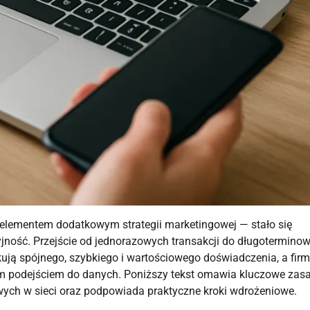
e elementem dodatkowym strategii marketingowej — stało się
jność. Przejście od jednorazowych transakcji do długotermino
kują spójnego, szybkiego i wartościowego doświadczenia, a fir
m podejściem do danych. Poniższy tekst omawia kluczowe zasa
wych w sieci oraz podpowiada praktyczne kroki wdrożeniowe.