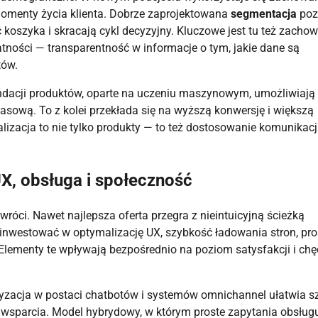
omenty życia klienta. Dobrze zaprojektowana
segmentacja
poz
 koszyka i skracają cykl decyzyjny. Kluczowe jest tu też zacho
ości — transparentność w informacje o tym, jakie dane są
tów.
dacji produktów, oparte na uczeniu maszynowym, umożliwiają
sową. To z kolei przekłada się na wyższą konwersję i większą
alizacja to nie tylko produkty — to też dostosowanie komunikacji
X, obsługa i społeczność
róci. Nawet najlepsza oferta przegra z nieintuicyjną ścieżką
nwestować w optymalizację UX, szybkość ładowania stron, pro
lementy te wpływają bezpośrednio na poziom satysfakcji i chę
tyzacja w postaci chatbotów i systemów omnichannel ułatwia s
 wsparcia. Model hybrydowy, w którym proste zapytania obsługu