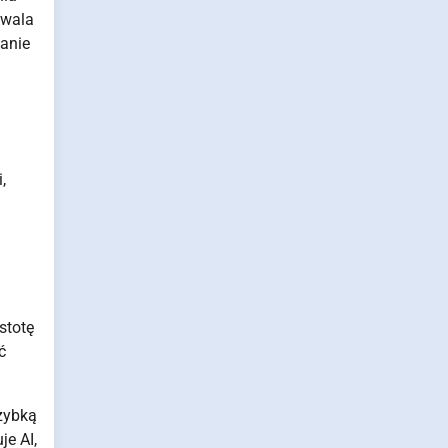
wala
wanie
,
stotę
ć
zybką
je AI,