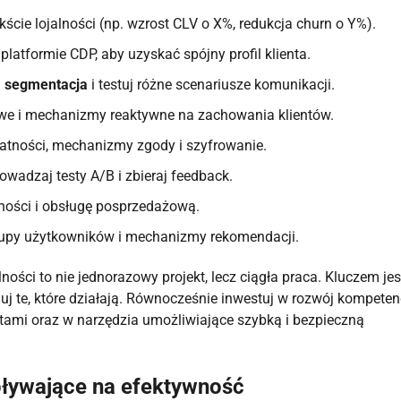
ekście lojalności (np. wzrost CLV o X%, redukcja churn o Y%).
platformie CDP, aby uzyskać spójny profil klienta.
ą
segmentacja
i testuj różne scenariusze komunikacji.
owe i mechanizmy reaktywne na zachowania klientów.
atności, mechanizmy zgody i szyfrowanie.
rowadzaj testy A/B i zbieraj feedback.
tności i obsługę posprzedażową.
rupy użytkowników i mechanizmy rekomendacji.
ości to nie jednorazowy projekt, lecz ciągła praca. Kluczem jes
aluj te, które działają. Równocześnie inwestuj w rozwój kompeten
ntami oraz w narzędzia umożliwiające szybką i bezpieczną
pływające na efektywność