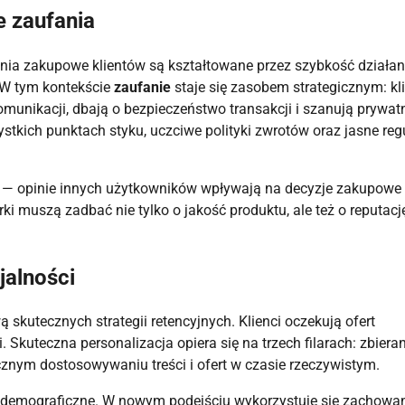
e zaufania
ia zakupowe klientów są kształtowane przez szybkość działan
. W tym kontekście
zaufanie
staje się zasobem strategicznym: kl
omunikacji, dbają o bezpieczeństwo transakcji i szanują prywat
tkich punktach styku, uczciwe polityki zwrotów oraz jasne reg
ji — opinie innych użytkowników wpływają na decyzje zakupowe
i muszą zadbać nie tylko o jakość produktu, ale też o reputacj
jalności
 skutecznych strategii retencyjnych. Klienci oczekują ofert
 Skuteczna personalizacja opiera się na trzech filarach: zbieran
znym dostosowywaniu treści i ofert w czasie rzeczywistym.
 demograficzne. W nowym podejściu wykorzystuje się zachowa