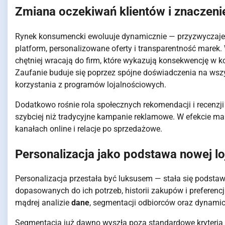
Zmiana oczekiwań klientów i znaczeni
Rynek konsumencki ewoluuje dynamicznie — przyzwyczajen
platform, personalizowane oferty i transparentność marek
chętniej wracają do firm, które wykazują konsekwencję w k
Zaufanie buduje się poprzez spójne doświadczenia na wszys
korzystania z programów lojalnościowych.
Dodatkowo rośnie rola społecznych rekomendacji i recenz
szybciej niż tradycyjne kampanie reklamowe. W efekcie mark
kanałach online i relacje po sprzedażowe.
Personalizacja jako podstawa nowej lo
Personalizacja przestała być luksusem — stała się podstawą
dopasowanych do ich potrzeb, historii zakupów i preferencji.
mądrej analizie
dane
, segmentacji odbiorców oraz dynamic
Segmentacja już dawno wyszła poza standardowe kryteria