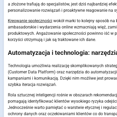
a złożone trafiają do specjalistów, jest dziś najbardziej e
personalizowanie rozwiązań i proaktywne reagowanie na s
Kreowanie społeczności
wokół marki to kolejny sposób na 
ambasadorskie i wydarzenia online wzmacniają więź, zami
produktowych. Angażowanie społeczności powinno iść w pa
korzyści otrzymują i jak są traktowane ich dane.
Automatyzacja i technologia: narzędzia
Technologia umożliwia realizację skomplikowanych strate
(Customer Data Platform) oraz narzędzia do automatyzacj
kampaniami i komunikacją. Dzięki nim możliwe jest prowad
szybka iteracja rozwiązań.
Rola sztucznej inteligencji rośnie w obszarach rekomenda
pomagają identyfikować klientów wysokiego ryzyka odejśc
Jednocześnie warto pamiętać o warstwie etycznej i regula
ochrony danych oraz oczekiwaniami klientów co do transpar