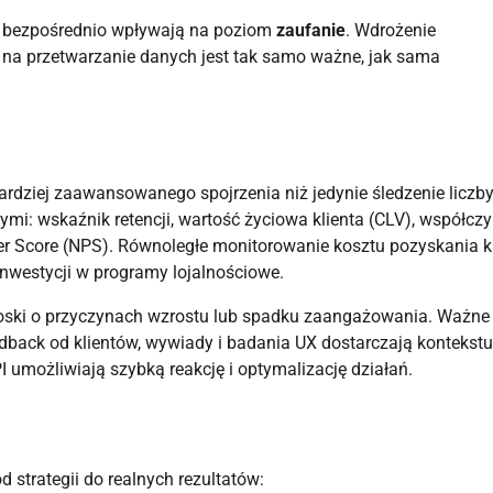
re bezpośrednio wpływają na poziom
zaufanie
. Wdrożenie
 na przetwarzanie danych jest tak samo ważne, jak sama
rdziej zaawansowanego spojrzenia niż jedynie śledzenie liczb
mi: wskaźnik retencji, wartość życiowa klienta (CLV), współczy
er Score (NPS). Równoległe monitorowanie kosztu pozyskania k
inwestycji w programy lojalnościowe.
oski o przyczynach wzrostu lub spadku zaangażowania. Ważne 
dback od klientów, wywiady i badania UX dostarczają kontekstu
I umożliwiają szybką reakcję i optymalizację działań.
 strategii do realnych rezultatów: