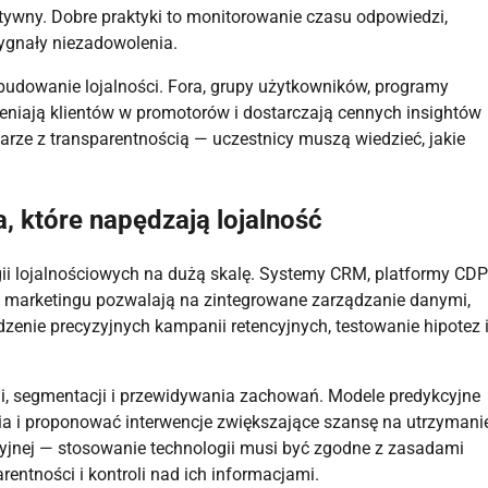
fektywny. Dobre praktyki to monitorowanie czasu odpowiedzi,
ygnały niezadowolenia.
budowanie lojalności. Fora, grupy użytkowników, programy
eniają klientów w promotorów i dostarczają cennych insightów
rze z transparentnością — uczestnicy muszą wiedzieć, jakie
, które napędzają lojalność
gii lojalnościowych na dużą skalę. Systemy CRM, platformy CDP
i marketingu pozwalają na zintegrowane zarządzanie danymi,
zenie precyzyjnych kampanii retencyjnych, testowanie hipotez 
cji, segmentacji i przewidywania zachowań. Modele predykcyjne
ia i proponować interwencje zwiększające szansę na utrzymani
cyjnej — stosowanie technologii musi być zgodne z zasadami
entności i kontroli nad ich informacjami.