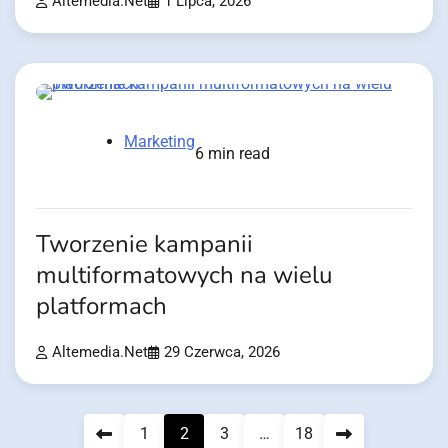
Altemedia.net
1 Lipca, 2026
Marketing
6 min read
Tworzenie kampanii
multiformatowych na wielu
platformach
Altemedia.net
29 Czerwca, 2026
Stronicowanie
1
2
3
…
18